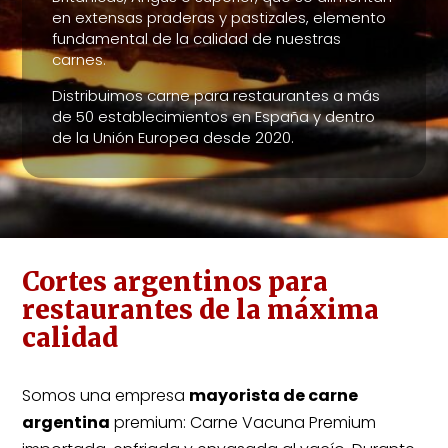
en extensas praderas y pastizales, elemento
fundamental de la calidad de nuestras
carnes.
Distribuimos carne para restaurantes a más
de 50 establecimientos en España y dentro
de la Unión Europea desde 2020.
Cortes argentinos para
restaurantes de la máxima
calidad
Somos una empresa
mayorista de carne
argentina
premium: Carne Vacuna Premium