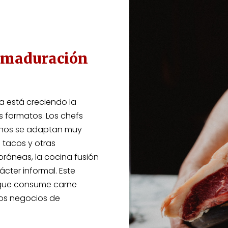
la maduración
pa está creciendo la
 formatos. Los chefs
ntinos se adaptan muy
 tacos y otras
áneas, la cocina fusión
cter informal. Este
 que consume carne
ros negocios de