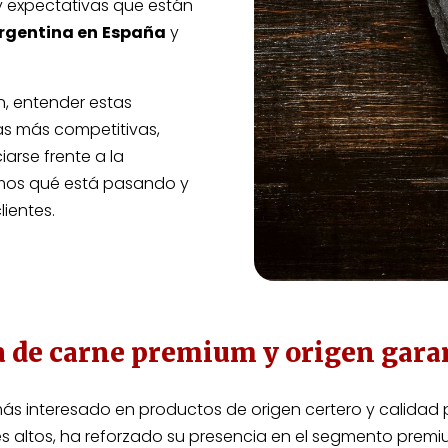
y expectativas que están
rgentina en
España
y
n, entender estas
as más competitivas,
iarse frente a la
mos qué está pasando y
lientes.
 de carne premium y origen gara
ás interesado en productos de origen certero y calidad
s altos, ha reforzado su presencia en el segmento premi