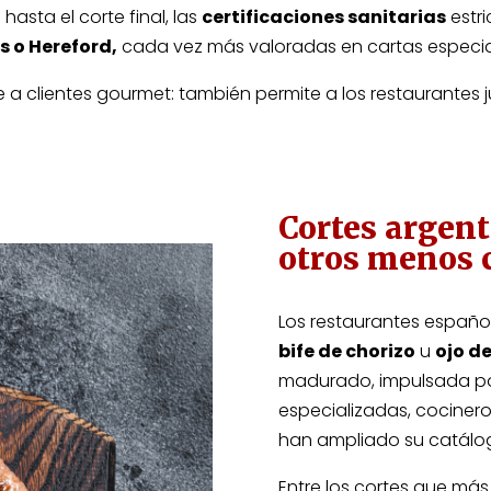
hasta el corte final, las
certificaciones sanitarias
estri
 o Hereford,
cada vez más valoradas en cartas especia
e a clientes gourmet: también permite a los restaurantes 
Cortes argent
otros menos 
Los restaurantes españole
bife de chorizo
u
ojo de
madurado, impulsada por 
especializadas, cociner
han ampliado su catálo
Entre los cortes que más