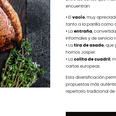
encuentran:
• El
vacío
, muy apreciad
tanto a la parrilla como 
• La
entraña
, convertid
informales y de servicio
• La
tira de asado
, que
hornos Josper.
• La
colita de cuadril
, 
cartas europeas.
Esta diversificación perm
propuestas más auténtic
repertorio tradicional d