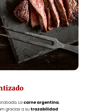
ntizado
 probada. La
carne argentina
,
um gracias a su
trazabilidad