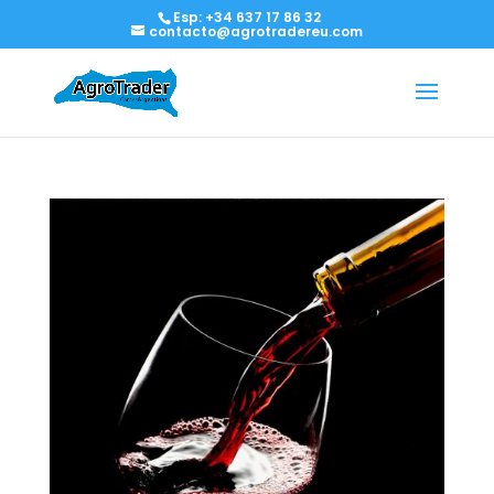
Esp: +34 637 17 86 32
contacto@agrotradereu.com